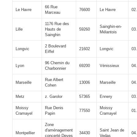
66 Rue
Le Havre
76600
Le Havre
02
Marceau
1176 Rue des
Sainghin-en-
Lille
Hauts de
59260
03
Mélantois
Sainghin
2 Boulevard
Longvic
21602
Longvic
03
Eiffel
96 Chemin du
Lyon
69200
Vénissieux
04
Charbonnier
Rue Albert
Marseille
13006
Marseille
04
Cohen
Metz
z. Garolor
57365
Ennery
03
Moissy
Rue Denis
Moissy
77550
01
Cramayel
Papin
Cramayel
Zone
d'aménagement
Saint Jean de
Montpellier
34430
04
concerté Deves
Vedas