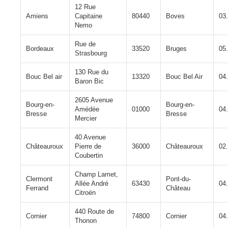
12 Rue
Amiens
Capitaine
80440
Boves
03
Nemo
Rue de
Bordeaux
33520
Bruges
05
Strasbourg
130 Rue du
Bouc Bel air
13320
Bouc Bel Air
04
Baron Bic
2605 Avenue
Bourg-en-
Bourg-en-
Amédée
01000
04
Bresse
Bresse
Mercier
40 Avenue
Châteauroux
Pierre de
36000
Châteauroux
02
Coubertin
Champ Lamet,
Clermont
Pont-du-
Allée André
63430
04
Ferrand
Château
Citroën
440 Route de
Cornier
74800
Cornier
04
Thonon