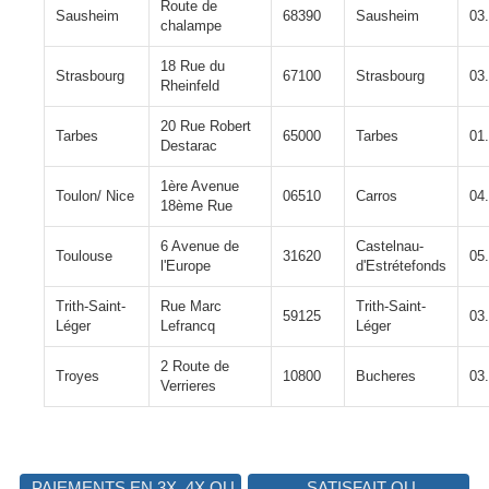
Route de
Sausheim
68390
Sausheim
03
chalampe
18 Rue du
Strasbourg
67100
Strasbourg
03
Rheinfeld
20 Rue Robert
Tarbes
65000
Tarbes
01
Destarac
1ère Avenue
Toulon/ Nice
06510
Carros
04
18ème Rue
6 Avenue de
Castelnau-
Toulouse
31620
05
l'Europe
d'Estrétefonds
Trith-Saint-
Rue Marc
Trith-Saint-
59125
03
Léger
Lefrancq
Léger
2 Route de
Troyes
10800
Bucheres
03
Verrieres
PAIEMENTS EN 3X, 4X OU
SATISFAIT
OU