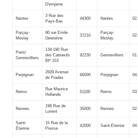
D'empene
3 Rue des
Nantes
44300
Nantes
02
Pays-Bas
Parçay-
90 rue Emile
Parçay-
37210
02
Meslay
Dewoitine
Meslay
134-190 Rue
Paris/
des Caboeufs
92230
Gennevilliers
01
Gennevilliers
BP 153
2609 Avenue
Perpignan
66000
Perpignan
04
de Prades
Rue Maurice
Reims
51100
Reims
03
Hollande
198 Rue de
Rennes
35000
Rennes
02
Lorient
Saint-
15 Rue de la
42000
Saint-Étienne
04
Étienne
Presse