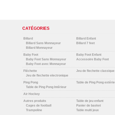
CATÉGORIES
Billard
Billard Enfant
Billard Sans Monnayeur
Billard 7 feet
Billard Monnayeur
Baby Foot
Baby Foot Enfant
Baby Foot Sans Monnayeur
Accessoire Baby Foot
Baby Foot avec Monnayeur
Fléchette
Jeu de flechette classique
Jeu de flechette electronique
Ping Pong
Table de Ping Pong extérie
Table de Ping Pong Intérieur
Air Hockey
Autres produits
Table de jeu enfant
Cages de football
Panier de basket
Trampoline
Table multi jeux