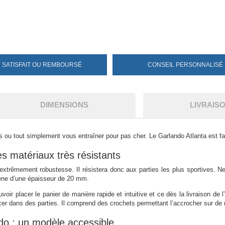
SATISFAIT
OU REMBOURSÉ
CONSEIL
PERSONNALISÉ
DIMENSIONS
LIVRAIS
s ou tout simplement vous entraîner pour pas cher. Le Garlando Atlanta est fa
s matériaux très résistants
extrêmement robustesse. Il résistera donc aux parties les plus sportives. N
ène d’une épaisseur de 20 mm.
uvoir placer le panier de manière rapide et intuitive et ce dès la livraison de
cer dans des parties. Il comprend des crochets permettant l’accrocher sur de
do : un modèle accessible