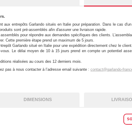
ours.
aux entrepôts Garlando situés en Italie pour préparation. Dans le cas d'un 
produits sont pré-assemblés afin d'assurer une livraison rapide.
ors assemblés pour répondre aux demandes spécifiques des clients. L'assemblag
pérer. Cette première étape prend un maximum de 5 jours.
ntrepôt Garlando situé en Italie pour une expédition directement chez le client
ez-vous. Le délai moyen de 10 à 15 jours prend en compte un potentiel asse
ditions réalisées au cours des 12 derniers mois.
tez pas à nous contacter à l’adresse email suivante :
contact@garlando-france
DIMENSIONS
LIVRAIS
SO